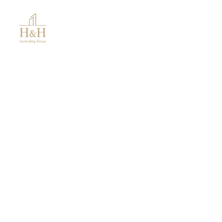
Was ist Ihre Immobilie
wirklich wert?
Wir verkaufen Ihre Immobilie nicht nur – wir
positionieren sie optimal am Markt. Mit
professioneller Vermarktung, transparenter
Kommunikation und fundierter Wertermittlung
erzielen wir den besten Preis für Sie.