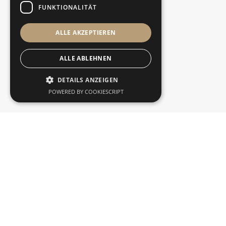
FUNKTIONALITÄT
ALLE AKZEPTIEREN
Nachricht
ALLE ABLEHNEN
DETAILS ANZEIGEN
POWERED BY COOKIESCRIPT
Ja, ich möchte ein Exposé erhalten und stimme der
damit zusammenhängenden Speicherung und
Verarbeitung meiner Daten und Kontaktaufnahme
durch H&H Consulting GmbH zu. Die
Datenschutzerklärung habe ich gelesen und
akzeptiere diese.*