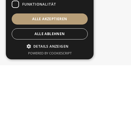
FUNKTIONALITÄT
ALLE AKZEPTIEREN
Nachricht
ALLE ABLEHNEN
DETAILS ANZEIGEN
POWERED BY COOKIESCRIPT
Ja, ich möchte ein Exposé erhalten und stimme der
damit zusammenhängenden Speicherung und
Verarbeitung meiner Daten und Kontaktaufnahme
durch H&H Consulting GmbH zu. Die
Datenschutzerklärung habe ich gelesen und
akzeptiere diese.*