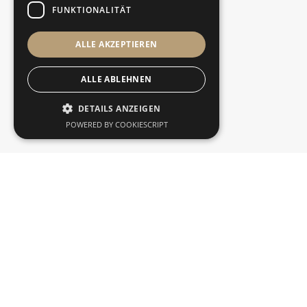
FUNKTIONALITÄT
ALLE AKZEPTIEREN
Nachricht
ALLE ABLEHNEN
DETAILS ANZEIGEN
POWERED BY COOKIESCRIPT
Ja, ich möchte ein Exposé erhalten und stimme der
damit zusammenhängenden Speicherung und
Verarbeitung meiner Daten und Kontaktaufnahme
durch H&H Consulting GmbH zu. Die
Datenschutzerklärung habe ich gelesen und
akzeptiere diese.*